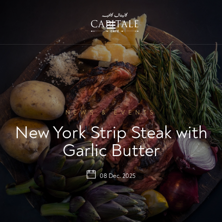
NEWS & EVENTS
New York Strip Steak with
Garlic Butter
08 Dec. 2025