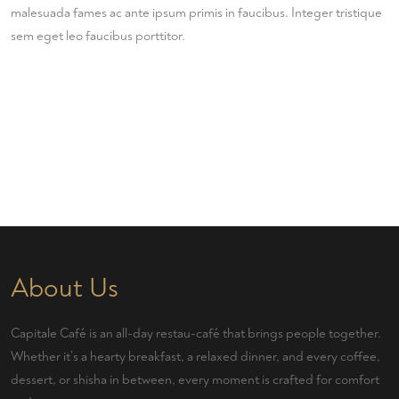
malesuada fames ac ante ipsum primis in faucibus. Integer tristique
sem eget leo faucibus porttitor.
About Us
Capitale Café is an all-day restau-café that brings people together.
Whether it’s a hearty breakfast, a relaxed dinner, and every coffee,
dessert, or shisha in between, every moment is crafted for comfort